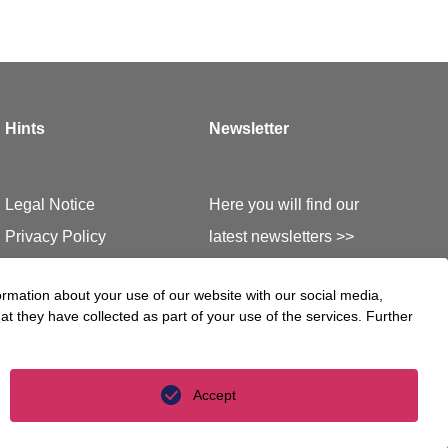
Hints
Newsletter
Legal Notice
Here you will find our
Privacy Policy
latest newsletters >>
Privacy Policy Luther
ormation about your use of our website with our social media,
S.A.
t they have collected as part of your use of the services. Further
Accept