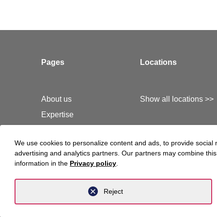
Pages
Locations
About us
Show all locations >>
Expertise
Team
We use cookies to personalize content and ads, to provide social m
Newsroom
advertising and analytics partners. Our partners may combine this 
Career
information in the
Privacy policy
.
Contact
Reject