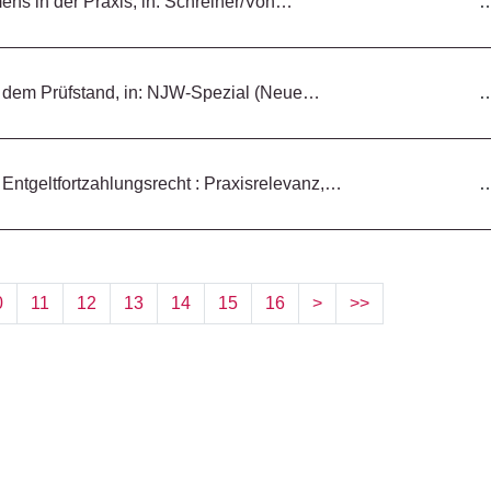
ns in der Praxis, in: Schreiner/Von…
uf dem Prüfstand, in: NJW-Spezial (Neue…
 Entgeltfortzahlungsrecht : Praxisrelevanz,…
0
11
12
13
14
15
16
>
>>