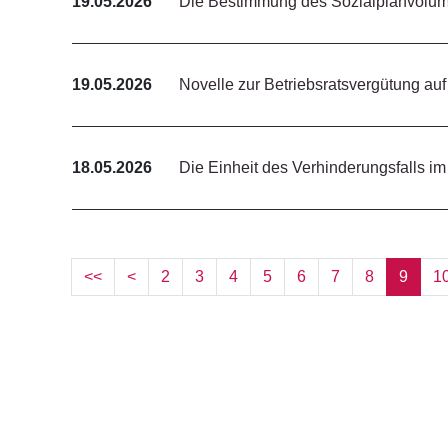
19.05.2026
Die Bestimmung des Sozialplanvolume
19.05.2026
Novelle zur Betriebsratsvergütung a
18.05.2026
Die Einheit des Verhinderungsfalls im
<<
<
2
3
4
5
6
7
8
9
1